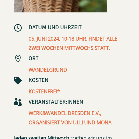

DATUM UND UHRZEIT
05. JUNI 2024, 10-18 UHR. FINDET ALLE
ZWEI WOCHEN MITTWOCHS STATT.

ORT
WANDELGRUND

KOSTEN
KOSTENFREI*

VERANSTALTER:INNEN
WERK&WANDEL DRESDEN E.V.,
ORGANISIERT VON ULLI UND MONA
Jeden zweiten Mittwoch
treffen wir uns im